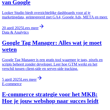
van Google
Looker Studio biedt overzichtelijke dashboards voor al je
marketingdata, geïntegreerd met GA4, Google Ads, META en meer.
20 april 2025
Lees meer
Data & Analytics
Google Tag Manager: Alles wat je moet
weten
Google Tag Manager is een gratis tool waarmee je tags, pixels en
scripts beheert zonder developer. Leer hoe GTM werkt en het
verschil tussen client-side en server-side tracking.
5 april 2025
Lees meer
E-commerce
E-commerce strategie voor het MKB:
Hoe je jouw webshop naar succes leidt