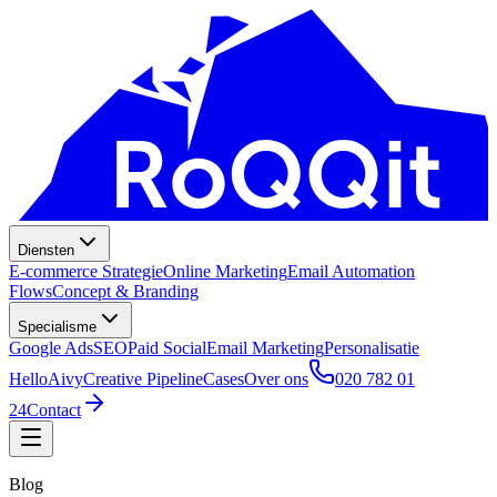
Diensten
E-commerce Strategie
Online Marketing
Email Automation
Flows
Concept & Branding
Specialisme
Google Ads
SEO
Paid Social
Email Marketing
Personalisatie
HelloAivy
Creative Pipeline
Cases
Over ons
020 782 01
24
Contact
Blog