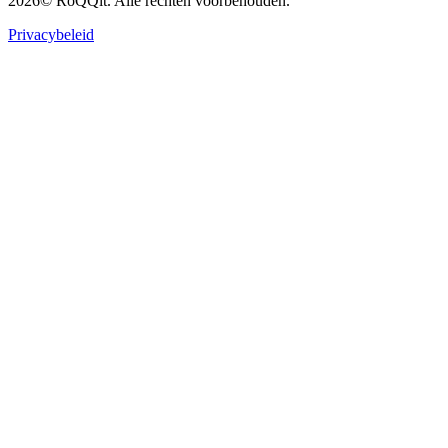
2026
© RoQQit. Alle rechten voorbehouden.
Privacybeleid