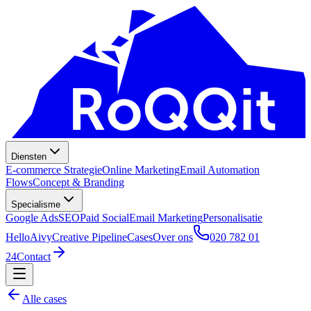
Diensten
E-commerce Strategie
Online Marketing
Email Automation
Flows
Concept & Branding
Specialisme
Google Ads
SEO
Paid Social
Email Marketing
Personalisatie
HelloAivy
Creative Pipeline
Cases
Over ons
020 782 01
24
Contact
Alle cases