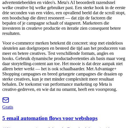
advertentiebeelden en video's. Meta's AI beoordeelt razendsnel
welke creative bij welke gebruiker past. Een sterke hook in de eerste
drie seconden van een video, een opvallend beeld dat de scroll stopt,
een boodschap die direct resoneert — dat zijn de factoren die
bepalen of je campagne schaalt of stagneert. Marketeers die
investeren in creatieve productie en iteratie zien consequent betere
resultaten.
Voor e-commerce merken betekent dit concreet: stop met eindeloos
sleutelen aan doelgroepen en besteed die tijd aan het produceren van
meer en betere creatives. Test verschillende formats, angles en
hooks. Gebruik dynamische productadvertenties als basis maar voeg
daar storytelling-content aan toe. Het mooie is dat deze aanpak niet
alleen beter werkt — het is ook schaalbaarder. Met Advantage+
Shopping campagnes en breed getargete campagnes die draaien op
sterke creatives, kun je met minder complexiteit meer resultaat
behalen. De toekomst van performance marketing op Meta is
creative-gedreven, en wie dat nu omarmt, heeft een voorsprong.
Gratis
5 email automation flows voor webshops