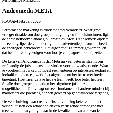
Performance Marketing
Andromeda META
RoQQit
·
4 februari 2026
Performance marketing is fundamenteel veranderd. Waar groei
vroeger draaide om doelgroepen, targeting en funnelstructuren, ligt
de echte hefboom vandaag bij creatives. Meta's Andromeda-update
— een ingrijpende verandering in het advertentieplatform — heeft
de spelregels herschreven. Het algoritme is slimmer geworden, en
dat heeft directe gevolgen voor hoe je campagnes moet opzetten.
De kern van Andromeda is dat Meta nu veel beter in staat is om
zelfstandig de juiste mensen te vinden voor jouw advertentie. Waar
je voorheen nauwkeurig moest segmenteren op interesses, gedrag en
lookalike audiences, werkt het algoritme nu het beste met brede
targeting. Hoe meer data je het systeem geeft, hoe beter het leert.
Smalle doelgroepen beperken het algoritme juist in zijn
mogelijkheden. Dat vraagt om een fundamenteel andere mindset bij
marketeers die jarenlang hebben geleefd op gedetailleerde targeting.
De verschuiving naar creative-first advertising betekent dat het
verschil tussen een winnende en een verliezende campagne niet
meer zit in de targeting, maar in de kwaliteit en variatie van je