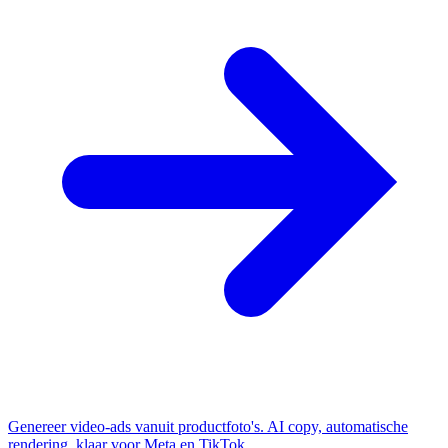
Genereer video-ads vanuit productfoto's. AI copy, automatische
rendering, klaar voor Meta en TikTok.