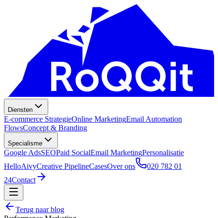
Diensten
E-commerce Strategie
Online Marketing
Email Automation
Flows
Concept & Branding
Specialisme
Google Ads
SEO
Paid Social
Email Marketing
Personalisatie
HelloAivy
Creative Pipeline
Cases
Over ons
020 782 01
24
Contact
Terug naar blog