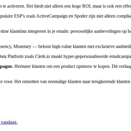
en te activeren. Het biedt niet alleen een hoge ROI, maar is ook een ef
ulaire ESP's zoals ActiveCampaign en Spotler zijn niet alleen complia
time klantdata integreren in je emails: persoonlijke aanbevelingen op 
ency, Monetary — beloon high-value klanten met exclusieve aanbieding
ta Platform zoals Clerk.io maakt hyper-gepersonaliseerde emailcampag
mpagne.
Herinner klanten om een product opnieuw te kopen. Dit verlaagt
ce voor. Het omzetten van eenmalige klanten naar terugkerende klante
 vandaag.