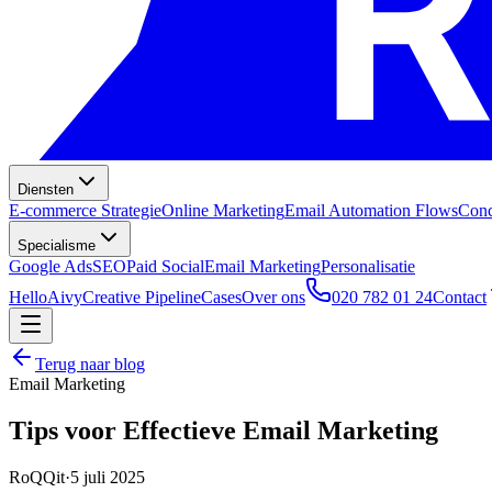
Diensten
E-commerce Strategie
Online Marketing
Email Automation Flows
Conc
Specialisme
Google Ads
SEO
Paid Social
Email Marketing
Personalisatie
HelloAivy
Creative Pipeline
Cases
Over ons
020 782 01 24
Contact
Terug naar blog
Email Marketing
Tips voor Effectieve Email Marketing
RoQQit
·
5 juli 2025